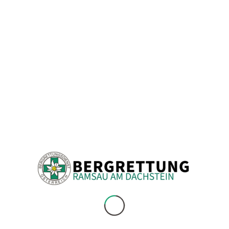
Strecken sonnige Verhältnisse, vereinzelte harmlose
Wolken bilden die seltene Ausnahme. Die Temperaturen
liegen in 1500m bei etwa 8 bis 10 Grad, in 2000m werden
ca. 4 bis 5 Grad erwartet. Der Wind weht mäßig bis stark,
im Gipfelniveau eventuell zeitweise auch stürmisch aus
mehrheitlich östlichen bis südöstlichen Richtungen.
TENDENZ:
Durch den vergleichsweise ruhigen Wetterverlauf ändert
sich die Lawinensituation nicht wesentlich. Auch
weiterhin herrscht ein Tagesgang und es gilt vor allem
auf Nass- und Gleitschneelawinen zu achten. Sollte sich
die Lawinensituation nicht grundlegend ändern, ist dies
der letzte Lagebericht der Saison.
Der Lawinenwarndienst Steiermark geht in die
Sommerpause, das ist der letzte Bericht in dieser Saison.
Andreas Riegler