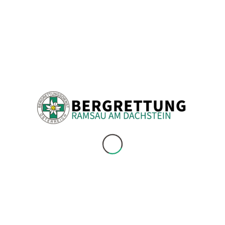
Hunerscharte
Johann
Johann Klettersteig
Klettersteig
Libelle
Nacht
Notruf
Polizei
Ramsau
Ramsau am Dachstein
Verstiegen
Verstiegene Personen
Windenrettung
Winter
ÖAMTC Flugrettung
NOTRUF
140
Bergrettung
122
Feuerwehr